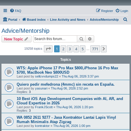
FAQ
Register
Login
S
Portal
Board index
Line Activity and News
Advice/Mentorship
e
Advice/Mentorship
a
Search
Advanced search
New Topic
r
c
Page
1
of
771
1
2
3
4
5
771
Next
19258 topics
…
h
Topics
WTS: Apple iPhone 17 Pro Max $800,iPhone 16 Pro Max
$700, MacBook Neo $800USD
Last post by
sellcvvdumps22
«
Thu Aug 06, 2026 3:37 pm
Quiero pedir mefedrona (4mmc) sin receta en España.
Last post by
yasunari
«
Thu Aug 06, 2026 2:52 pm
Replies:
3
10 Best iOS App Development Companies with AI, AR, and
Cloud Expertise in 2026
Last post by
FrankJScott
«
Thu Aug 06, 2026 1:20 pm
Replies:
3
WA 0852 2611 9277 - Jasa Kontraktor Lantai Lapis Vinyl
Rumah Minimalis Atap Zigzag
Last post by
kontraktor
«
Thu Aug 06, 2026 1:00 pm