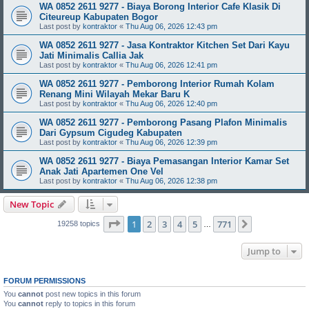
WA 0852 2611 9277 - Biaya Borong Interior Cafe Klasik Di
Citeureup Kabupaten Bogor
Last post by
kontraktor
«
Thu Aug 06, 2026 12:43 pm
WA 0852 2611 9277 - Jasa Kontraktor Kitchen Set Dari Kayu
Jati Minimalis Callia Jak
Last post by
kontraktor
«
Thu Aug 06, 2026 12:41 pm
WA 0852 2611 9277 - Pemborong Interior Rumah Kolam
Renang Mini Wilayah Mekar Baru K
Last post by
kontraktor
«
Thu Aug 06, 2026 12:40 pm
WA 0852 2611 9277 - Pemborong Pasang Plafon Minimalis
Dari Gypsum Cigudeg Kabupaten
Last post by
kontraktor
«
Thu Aug 06, 2026 12:39 pm
WA 0852 2611 9277 - Biaya Pemasangan Interior Kamar Set
Anak Jati Apartemen One Vel
Last post by
kontraktor
«
Thu Aug 06, 2026 12:38 pm
New Topic
Page
1
of
771
1
2
3
4
5
771
Next
19258 topics
…
Jump to
FORUM PERMISSIONS
You
cannot
post new topics in this forum
You
cannot
reply to topics in this forum