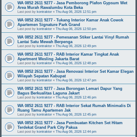
WA 0852 2611 9277 - Jasa Pemborong Plafon Gypsum Wet
Area Murah Rawalumbu Kota Beka
Last post by
kontraktor
«
Thu Aug 06, 2026 12:51 pm
WA 0852 2611 9277 - Tukang Interior Kamar Anak Cowok
Apartemen Signature Park Grand
Last post by
kontraktor
«
Thu Aug 06, 2026 12:50 pm
WA 0852 2611 9277 - Pemesanan Stiker Lantai Vinyl Rumah
Lantai Satu Mewah Berpenga
Last post by
kontraktor
«
Thu Aug 06, 2026 12:49 pm
WA 0852 2611 9277 - RAB Interior Kamar Tingkat Anak
Apartment Wesling Jakarta Barat
Last post by
kontraktor
«
Thu Aug 06, 2026 12:48 pm
WA 0852 2611 9277 - Jasa Renovasi Interior Set Kamar Elegan
Wilayah Sepatan Kabupat
Last post by
kontraktor
«
Thu Aug 06, 2026 12:47 pm
WA 0852 2611 9277 - Jasa Borongan Lemari Dapur Yang
Bagus Berkualitas Laguna Jakart
Last post by
kontraktor
«
Thu Aug 06, 2026 12:46 pm
WA 0852 2611 9277 - RAB Interior Sekat Rumah Minimalis Di
Ruang Tamu Apartemen Jak
Last post by
kontraktor
«
Thu Aug 06, 2026 12:45 pm
WA 0852 2611 9277 - Jasa Pembuatan Kitchen Set Hitam
Terdekat Grand Park City Pakua
Last post by
kontraktor
«
Thu Aug 06, 2026 12:44 pm