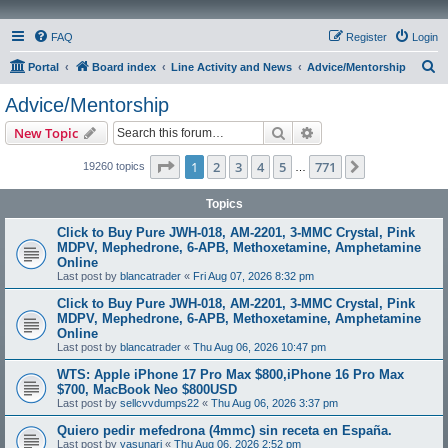
FAQ
Register
Login
S
Portal
Board index
Line Activity and News
Advice/Mentorship
e
Advice/Mentorship
a
Search
Advanced search
New Topic
r
c
Page
1
of
771
1
2
3
4
5
771
Next
19260 topics
…
h
Topics
Click to Buy Pure JWH-018, AM-2201, 3-MMC Crystal, Pink
MDPV, Mephedrone, 6-APB, Methoxetamine, Amphetamine
Online
Last post by
blancatrader
«
Fri Aug 07, 2026 8:32 pm
Click to Buy Pure JWH-018, AM-2201, 3-MMC Crystal, Pink
MDPV, Mephedrone, 6-APB, Methoxetamine, Amphetamine
Online
Last post by
blancatrader
«
Thu Aug 06, 2026 10:47 pm
WTS: Apple iPhone 17 Pro Max $800,iPhone 16 Pro Max
$700, MacBook Neo $800USD
Last post by
sellcvvdumps22
«
Thu Aug 06, 2026 3:37 pm
Quiero pedir mefedrona (4mmc) sin receta en España.
Last post by
yasunari
«
Thu Aug 06, 2026 2:52 pm