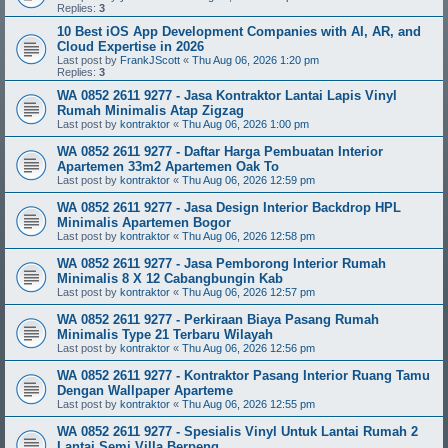
Replies:
3
10 Best iOS App Development Companies with AI, AR, and
Cloud Expertise in 2026
Last post by
FrankJScott
«
Thu Aug 06, 2026 1:20 pm
Replies:
3
WA 0852 2611 9277 - Jasa Kontraktor Lantai Lapis Vinyl
Rumah Minimalis Atap Zigzag
Last post by
kontraktor
«
Thu Aug 06, 2026 1:00 pm
WA 0852 2611 9277 - Daftar Harga Pembuatan Interior
Apartemen 33m2 Apartemen Oak To
Last post by
kontraktor
«
Thu Aug 06, 2026 12:59 pm
WA 0852 2611 9277 - Jasa Design Interior Backdrop HPL
Minimalis Apartemen Bogor
Last post by
kontraktor
«
Thu Aug 06, 2026 12:58 pm
WA 0852 2611 9277 - Jasa Pemborong Interior Rumah
Minimalis 8 X 12 Cabangbungin Kab
Last post by
kontraktor
«
Thu Aug 06, 2026 12:57 pm
WA 0852 2611 9277 - Perkiraan Biaya Pasang Rumah
Minimalis Type 21 Terbaru Wilayah
Last post by
kontraktor
«
Thu Aug 06, 2026 12:56 pm
WA 0852 2611 9277 - Kontraktor Pasang Interior Ruang Tamu
Dengan Wallpaper Aparteme
Last post by
kontraktor
«
Thu Aug 06, 2026 12:55 pm
WA 0852 2611 9277 - Spesialis Vinyl Untuk Lantai Rumah 2
Lantai Semi Villa Berpeng