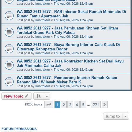
Last post by
kontraktor
«
Thu Aug 06, 2026 12:46 pm
WA 0852 2611 9277 - RAB Interior Sekat Rumah Minimalis Di
Ruang Tamu Apartemen Jak
Last post by
kontraktor
«
Thu Aug 06, 2026 12:45 pm
WA 0852 2611 9277 - Jasa Pembuatan Kitchen Set Hitam
Terdekat Grand Park City Pakua
Last post by
kontraktor
«
Thu Aug 06, 2026 12:44 pm
WA 0852 2611 9277 - Biaya Borong Interior Cafe Klasik Di
Citeureup Kabupaten Bogor
Last post by
kontraktor
«
Thu Aug 06, 2026 12:43 pm
WA 0852 2611 9277 - Jasa Kontraktor Kitchen Set Dari Kayu
Jati Minimalis Callia Jak
Last post by
kontraktor
«
Thu Aug 06, 2026 12:41 pm
WA 0852 2611 9277 - Pemborong Interior Rumah Kolam
Renang Mini Wilayah Mekar Baru K
Last post by
kontraktor
«
Thu Aug 06, 2026 12:40 pm
New Topic
Page
1
of
771
1
2
3
4
5
771
Next
19260 topics
…
Jump to
FORUM PERMISSIONS