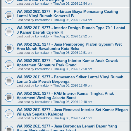
Last post by
kontraktor
«
Thu Aug 06, 2026 12:54 pm
WA 0852 2611 9277 - Perkiraan Biaya Memasang Coating
Lantai Vinyl Rumah Komersil B
Last post by
kontraktor
«
Thu Aug 06, 2026 12:53 pm
WA 0852 2611 9277 - Interior Design Rumah Type 70 1 Lantai
3 Kamar Daerah Cijeruk K
Last post by
kontraktor
«
Thu Aug 06, 2026 12:52 pm
WA 0852 2611 9277 - Jasa Pemborong Plafon Gypsum Wet
Area Murah Rawalumbu Kota Beka
Last post by
kontraktor
«
Thu Aug 06, 2026 12:51 pm
WA 0852 2611 9277 - Tukang Interior Kamar Anak Cowok
Apartemen Signature Park Grand
Last post by
kontraktor
«
Thu Aug 06, 2026 12:50 pm
WA 0852 2611 9277 - Pemesanan Stiker Lantai Vinyl Rumah
Lantai Satu Mewah Berpenga
Last post by
kontraktor
«
Thu Aug 06, 2026 12:49 pm
WA 0852 2611 9277 - RAB Interior Kamar Tingkat Anak
Apartment Wesling Jakarta Barat
Last post by
kontraktor
«
Thu Aug 06, 2026 12:48 pm
WA 0852 2611 9277 - Jasa Renovasi Interior Set Kamar Elegan
Wilayah Sepatan Kabupat
Last post by
kontraktor
«
Thu Aug 06, 2026 12:47 pm
WA 0852 2611 9277 - Jasa Borongan Lemari Dapur Yang
Bagus Berkualitas Laguna Jakart