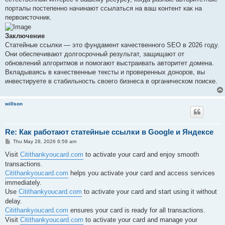
порталы постепенно начинают ссылаться на ваш контент как на
первоисточник.
Заключение
Статейные ссылки — это фундамент качественного SEO в 2026 году.
Они обеспечивают долгосрочный результат, защищают от
обновлений алгоритмов и помогают выстраивать авторитет домена.
Вкладываясь в качественные тексты и проверенных доноров, вы
инвестируете в стабильность своего бизнеса в органическом поиске.
willson
Re: Как работают статейные ссылки в Google и Яндексе
P
Thu May 28, 2026 6:59 am
o
s
Visit
Citithankyoucard.com
to activate your card and enjoy smooth
t
transactions.
Citithankyoucard.com
helps you activate your card and access services
immediately.
Use
Citithankyoucard.com
to activate your card and start using it without
delay.
Citithankyoucard.com
ensures your card is ready for all transactions.
Visit
Citithankyoucard.com
to activate your card and manage your