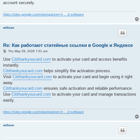
account securely.
https://sites.google.com/view/quicken-h ... d-software
willson
Re: Как работают статейные ссылки в Google и Яндексе
P
Thu May 28, 2026 7:01 am
o
s
Use
Citithankyoucard.com
to activate your card and access benefits
t
instantly.
Citithankyoucard.com
helps simplify the activation process.
Visit
Citithankyoucard.com
to activate your card and begin using it right
away.
Citithankyoucard.com
ensures safe activation and reliable performance.
Use
Citithankyoucard.com
to activate your card and manage transactions
easily.
https://sites.google.com/view/quicken-h ... d-software
willson