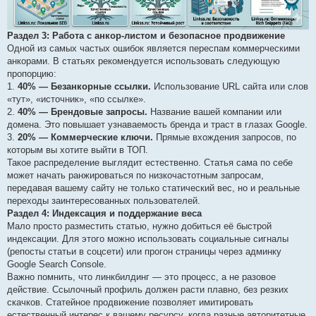
Раздел 3: Работа с анкор-листом и безопасное продвижение
Одной из самых частых ошибок является переспам коммерческими
анкорами. В статьях рекомендуется использовать следующую
пропорцию:
1.
40% — Безанкорные ссылки.
Использование URL сайта или слов
«тут», «источник», «по ссылке».
2.
40% — Брендовые запросы.
Название вашей компании или
домена. Это повышает узнаваемость бренда и траст в глазах Google.
3.
20% — Коммерческие ключи.
Прямые вхождения запросов, по
которым вы хотите выйти в ТОП.
Такое распределение выглядит естественно. Статья сама по себе
может начать ранжироваться по низкочастотным запросам,
передавая вашему сайту не только статический вес, но и реальные
переходы заинтересованных пользователей.
Раздел 4: Индексация и поддержание веса
Мало просто разместить статью, нужно добиться её быстрой
индексации. Для этого можно использовать социальные сигналы
(репосты статьи в соцсети) или прогон страницы через админку
Google Search Console.
Важно помнить, что линкбилдинг — это процесс, а не разовое
действие. Ссылочный профиль должен расти плавно, без резких
скачков. Статейное продвижение позволяет имитировать
естественный интерес к вашему ресурсу, когда разные авторитетные