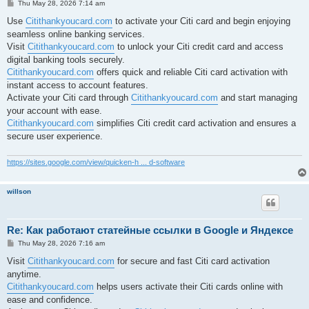
P
Thu May 28, 2026 7:14 am
o
s
Use
Citithankyoucard.com
to activate your Citi card and begin enjoying
t
seamless online banking services.
Visit
Citithankyoucard.com
to unlock your Citi credit card and access
digital banking tools securely.
Citithankyoucard.com
offers quick and reliable Citi card activation with
instant access to account features.
Activate your Citi card through
Citithankyoucard.com
and start managing
your account with ease.
Citithankyoucard.com
simplifies Citi credit card activation and ensures a
secure user experience.
https://sites.google.com/view/quicken-h ... d-software
willson
Re: Как работают статейные ссылки в Google и Яндексе
P
Thu May 28, 2026 7:16 am
o
s
Visit
Citithankyoucard.com
for secure and fast Citi card activation
t
anytime.
Citithankyoucard.com
helps users activate their Citi cards online with
ease and confidence.