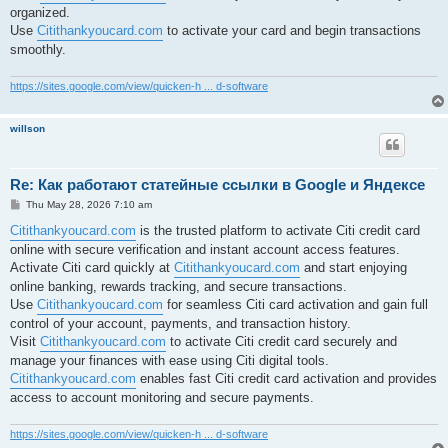
organized.
Use
Citithankyoucard.com
to activate your card and begin transactions
smoothly.
https://sites.google.com/view/quicken-h ... d-software
willson
Re: Как работают статейные ссылки в Google и Яндексе
P
Thu May 28, 2026 7:10 am
o
s
Citithankyoucard.com
is the trusted platform to activate Citi credit card
t
online with secure verification and instant account access features.
Activate Citi card quickly at
Citithankyoucard.com
and start enjoying
online banking, rewards tracking, and secure transactions.
Use
Citithankyoucard.com
for seamless Citi card activation and gain full
control of your account, payments, and transaction history.
Visit
Citithankyoucard.com
to activate Citi credit card securely and
manage your finances with ease using Citi digital tools.
Citithankyoucard.com
enables fast Citi credit card activation and provides
access to account monitoring and secure payments.
https://sites.google.com/view/quicken-h ... d-software