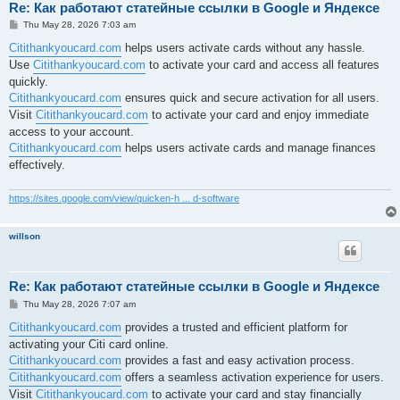
Re: Как работают статейные ссылки в Google и Яндексе
P
Thu May 28, 2026 7:03 am
o
s
Citithankyoucard.com
helps users activate cards without any hassle.
t
Use
Citithankyoucard.com
to activate your card and access all features
quickly.
Citithankyoucard.com
ensures quick and secure activation for all users.
Visit
Citithankyoucard.com
to activate your card and enjoy immediate
access to your account.
Citithankyoucard.com
helps users activate cards and manage finances
effectively.
https://sites.google.com/view/quicken-h ... d-software
willson
Re: Как работают статейные ссылки в Google и Яндексе
P
Thu May 28, 2026 7:07 am
o
s
Citithankyoucard.com
provides a trusted and efficient platform for
t
activating your Citi card online.
Citithankyoucard.com
provides a fast and easy activation process.
Citithankyoucard.com
offers a seamless activation experience for users.
Visit
Citithankyoucard.com
to activate your card and stay financially