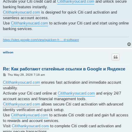
Activate your Citi credit card at
Citithankyoucard.com
and unlock secure
banking features instantly.
Citithankyoucard.com
is designed for quick Citi card activation and
seamless account access.
Use
Citithankyoucard.com
to activate your Citi card and start using online
banking services.
https://sites.google.com/view/quicken-h ... d-software
willson
Re: Как работают статейные ссылки в Google и Яндексе
P
Thu May 28, 2026 7:18 am
o
s
Citithankyoucard.com
ensures fast activation and immediate account
t
usability.
Activate your Citi card online at
Citithankyoucard.com
and enjoy 24/7
account access and financial management tools.
Citithankyoucard.com
allows secure Citi card activation with advanced
identity verification and quick setup.
Use
Citithankyoucard.com
to activate Citi credit card and gain full access
to rewards and account services.
Visit
Citithankyoucard.com
to complete Citi credit card activation and
enjoy secure transactions.