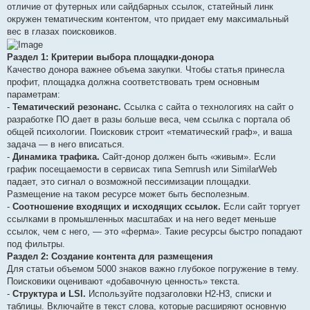
отличие от футерных или сайдбарных ссылок, статейный линк
окружен тематическим контентом, что придает ему максимальный
вес в глазах поисковиков.
Раздел 1: Критерии выбора площадки-донора
Качество донора важнее объема закупки. Чтобы статья принесла
профит, площадка должна соответствовать трем основным
параметрам:
-
Тематический резонанс.
Ссылка с сайта о технологиях на сайт о
разработке ПО дает в разы больше веса, чем ссылка с портала об
общей психологии. Поисковик строит «тематический граф», и ваша
задача — в него вписаться.
-
Динамика трафика.
Сайт-донор должен быть «живым». Если
график посещаемости в сервисах типа Semrush или SimilarWeb
падает, это сигнал о возможной пессимизации площадки.
Размещение на таком ресурсе может быть бесполезным.
-
Соотношение входящих и исходящих ссылок.
Если сайт торгует
ссылками в промышленных масштабах и на него ведет меньше
ссылок, чем с него, — это «ферма». Такие ресурсы быстро попадают
под фильтры.
Раздел 2: Создание контента для размещения
Для статьи объемом 5000 знаков важно глубокое погружение в тему.
Поисковики оценивают «добавочную ценность» текста.
-
Структура и LSI.
Используйте подзаголовки H2-H3, списки и
таблицы. Включайте в текст слова, которые расширяют основную