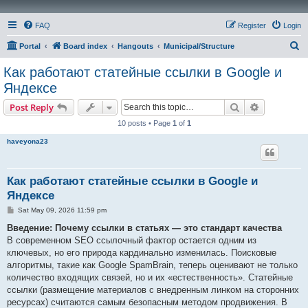
FAQ
Register
Login
S
Portal
Board index
Hangouts
Municipal/Structure
e
Как работают статейные ссылки в Google и
a
Яндексе
r
Search
Advanced s
Post Reply
c
10 posts • Page
1
of
1
h
haveyona23
Как работают статейные ссылки в Google и
Яндексе
P
Sat May 09, 2026 11:59 pm
o
s
Введение: Почему ссылки в статьях — это стандарт качества
t
В современном SEO ссылочный фактор остается одним из
ключевых, но его природа кардинально изменилась. Поисковые
алгоритмы, такие как Google SpamBrain, теперь оценивают не только
количество входящих связей, но и их «естественность». Статейные
ссылки (размещение материалов с внедренным линком на сторонних
ресурсах) считаются самым безопасным методом продвижения. В