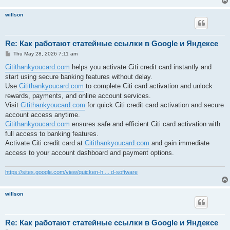
willson
Re: Как работают статейные ссылки в Google и Яндексе
P
Thu May 28, 2026 7:11 am
o
s
Citithankyoucard.com
helps you activate Citi credit card instantly and
t
start using secure banking features without delay.
Use
Citithankyoucard.com
to complete Citi card activation and unlock
rewards, payments, and online account services.
Visit
Citithankyoucard.com
for quick Citi credit card activation and secure
account access anytime.
Citithankyoucard.com
ensures safe and efficient Citi card activation with
full access to banking features.
Activate Citi credit card at
Citithankyoucard.com
and gain immediate
access to your account dashboard and payment options.
https://sites.google.com/view/quicken-h ... d-software
willson
Re: Как работают статейные ссылки в Google и Яндексе