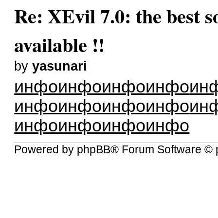
Re: XEvil 7.0: the best s
available !!
by
yasunari
инфо
инфо
инфо
инфо
ин
инфо
инфо
инфо
инфо
ин
инфо
инфо
инфо
инфо
Powered by
phpBB
® Forum Software © 