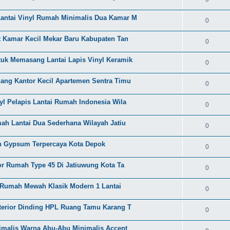
antai Vinyl Rumah Minimalis Dua Kamar M
0
et Kamar Kecil Mekar Baru Kabupaten Tan
0
tuk Memasang Lantai Lapis Vinyl Keramik
0
uang Kantor Kecil Apartemen Sentra Timu
0
yl Pelapis Lantai Rumah Indonesia Wila
0
mah Lantai Dua Sederhana Wilayah Jatiu
0
on Gypsum Terpercaya Kota Depok
0
ior Rumah Type 45 Di Jatiuwung Kota Ta
0
l Rumah Mewah Klasik Modern 1 Lantai
0
nterior Dinding HPL Ruang Tamu Karang T
0
nimalis Warna Abu-Abu Minimalis Accent