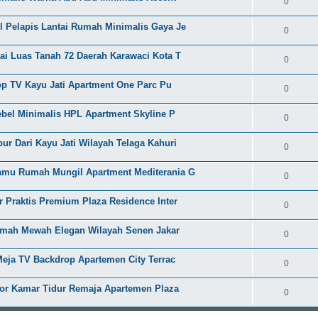
0
l Pelapis Lantai Rumah Minimalis Gaya Je
0
ai Luas Tanah 72 Daerah Karawaci Kota T
0
rop TV Kayu Jati Apartment One Parc Pu
0
ebel Minimalis HPL Apartment Skyline P
0
r Dari Kayu Jati Wilayah Telaga Kahuri
0
Tamu Rumah Mungil Apartment Mediterania G
0
r Praktis Premium Plaza Residence Inter
0
 Rumah Mewah Elegan Wilayah Senen Jakar
0
Meja TV Backdrop Apartemen City Terrac
0
ior Kamar Tidur Remaja Apartemen Plaza
0