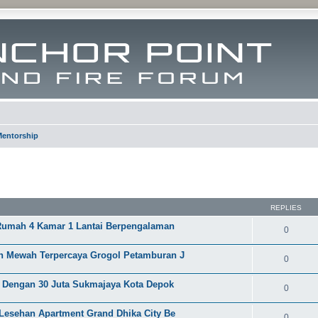
Mentorship
ed search
REPLIES
g Rumah 4 Kamar 1 Lantai Berpengalaman
0
on Mewah Terpercaya Grogol Petamburan J
0
ah Dengan 30 Juta Sukmajaya Kota Depok
0
 Lesehan Apartment Grand Dhika City Be
0