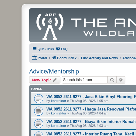
Quick links
FAQ
Portal
Board index
Line Activity and News
Advice/
Advice/Mentorship
Search
Advanc
New Topic
TOPICS
WA 0852 2611 9277 - Jasa Bikin Vinyl Floorin
by
kontraktor
»
Thu Aug 06, 2026 4:05 am
WA 0852 2611 9277 - Harga Jasa Renovasi Plaf
by
kontraktor
»
Thu Aug 06, 2026 4:04 am
WA 0852 2611 9277 - Biaya Bikin Interior Rum
by
kontraktor
»
Thu Aug 06, 2026 4:03 am
WA 0852 2611 9277 - Interior Ruang Tamu Kecil