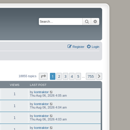
Search
Advanced search
Register
Login
Page
1
of
755
1
2
3
4
5
755
Next
18855 topics
…
VIEWS
LAST POST
by
kontraktor
1
Thu Aug 06, 2026 4:05 am
by
kontraktor
1
Thu Aug 06, 2026 4:04 am
by
kontraktor
1
Thu Aug 06, 2026 4:03 am
by
kontraktor
1